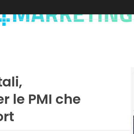
ali,
r le PMI che
rt