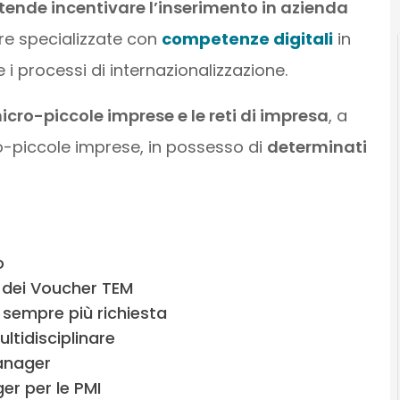
ntende incentivare l’inserimento in azienda
ure specializzate con
competenze digitali
in
 processi di internazionalizzazione.
icro-piccole imprese e le reti di impresa
, a
-piccole imprese, in possesso di
determinati
o
o dei Voucher TEM
 sempre più richiesta
ltidisciplinare
anager
er per le PMI