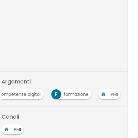
Argomenti
F
competenze digitali
formazione
PMI
Canali
PMI