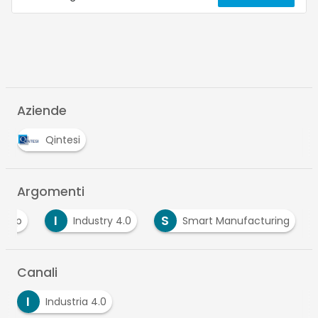
Aziende
Qintesi
Argomenti
I
S
erp
Industry 4.0
Smart Manufacturing
Canali
I
Industria 4.0