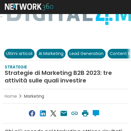
Ultimi articoli
AI Marketing
Lead Generation
Content M
STRATEGIE
Strategie di Marketing B2B 2023: tre
attività sulle quali investire
Home
Marketing