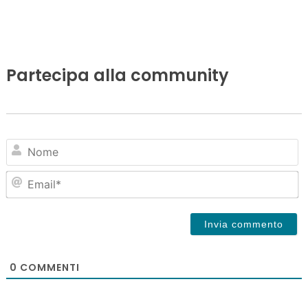
Partecipa alla community
N
Em
0
COMMENTI