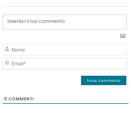
N
Em
0
COMMENTI