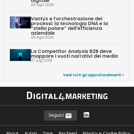
digitale
06 Ago 2026
Vantyx e l’orchestrazione dei
processi: la tecnologia DNA e la
“stella polare” dell’efficienza
aziendale
06 Ago 2026
La Competitor Analysis B2B deve
mappare i vuoti narrativi dei media
27 Lug 2026
Vedi tutti gli approfondimenti >
Seguici
About
Autori
Tags
Rss Feed
Privacy e Cookie Policy