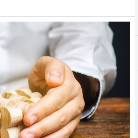
C
Custome