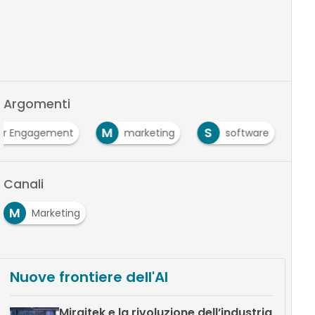
Argomenti
M
S
r Engagement
marketing
software
Canali
M
Marketing
Nuove frontiere dell'AI
Miraitek e la rivoluzione dell’industria