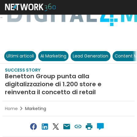
Ultimi articoli
AI Marketing
Lead Generation
Content M
SUCCESS STORY
Benetton Group punta alla
digitalizzazione di 1.200 store e
reinventa il concetto di retail
Home
Marketing