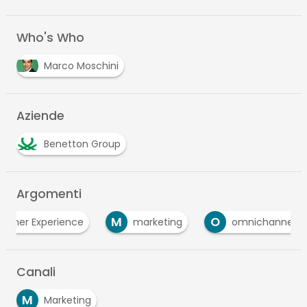
Who's Who
Marco Moschini
Aziende
Benetton Group
Argomenti
M
O
er Experience
marketing
omnichannel
Canali
M
Marketing