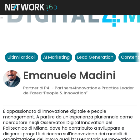
Ultimi articoli
AI Marketing
Lead Generation
Content
Emanuele Madini
Partner di P4I - Partners4Innovation e Practice Leader
dell’area “People & Innovation”
È appassionato di innovazione digitale e people
management. A partire da un’esperienza pluriennale come
ricercatore negli Osservatori Digital Innovation del
Politecnico di Milano, dove ha contribuito a sviluppare e
dirigere i progetti di ricerca sull’innovazione dei modelli di
organizzazione del lavoro quali l’Osservatorio HR Innovation