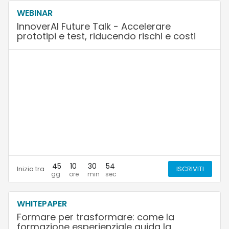
WEBINAR
InnoverAI Future Talk - Accelerare
prototipi e test, riducendo rischi e costi
45
10
30
53
Inizia tra
ISCRIVITI
WHITEPAPER
Formare per trasformare: come la
formazione esperienziale guida la