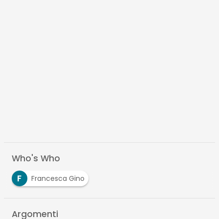
Who's Who
F
Francesca Gino
Argomenti