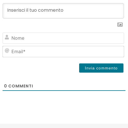
N
Em
0
COMMENTI