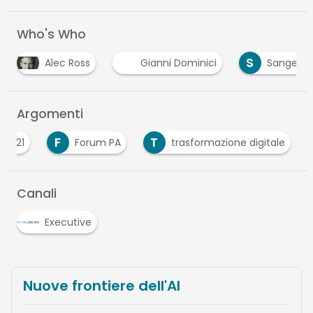
Who's Who
S
Gianni Dominici
Sangeet Paul Choudary
Argomenti
F
T
a2021
Forum PA
trasformazione digitale
Canali
Executive
Nuove frontiere dell'AI