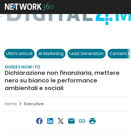
Ultimi articoli
AI Marketing
Lead Generation
Content M
GUIDE E HOW-TO
Dichiarazione non finanziaria, mettere
nero su bianco le performance
ambientali e sociali
Home
Executive