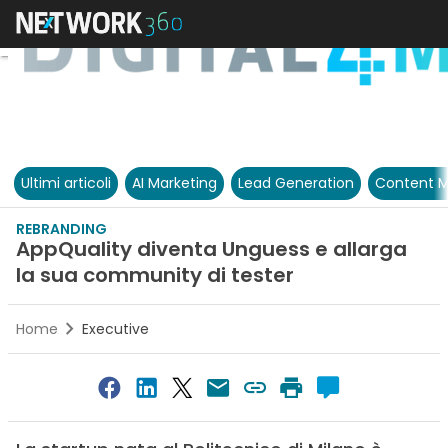
Ultimi articoli
AI Marketing
Lead Generation
Content M
REBRANDING
AppQuality diventa Unguess e allarga
la sua community di tester
Home
Executive