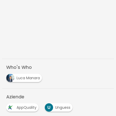
Who's Who
Luca Manara
Aziende
U
AppQuality
Unguess