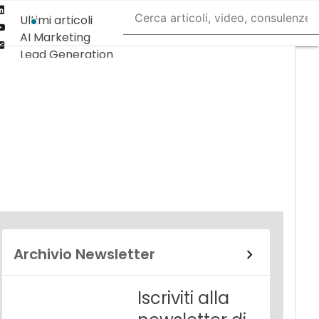
Linkedin
Ultimi articoli
Youtube-
AI Marketing
play
Email
Lead Generation
Content
Marketing
Martech &
Salestech
Archivio Newsletter
Iscriviti alla