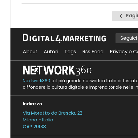
Pagina
Pagi
precede
Seguic
About
Autori
Tags
Rss Feed
Privacy e C
Nextwork360
è il più grande network in Italia di testa
diffondere la cultura digitale e imprenditoriale nelle 
Indirizzo
Via Moretto da Brescia, 22
Milano - Italia
CAP 20133