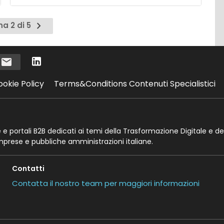
Pagina
na 2 di 5
nte
successiva
i
ookie Policy
Terms&Conditions Contenuti Specialistici
te e portali B2B dedicati ai temi della Trasformazione Digitale e de
imprese e pubbliche amministrazioni italiane.
Contatti
Contatta il nostro team per maggiori informazioni