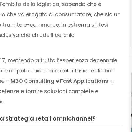
l’ambito della logistica, sapendo che è
izio che va erogato al consumatore, che sia un
o tramite e-commerce: in estrema sintesi
clusivo che chiude il cerchio
7, mettendo a frutto l’esperienza decennale
eare un polo unico nato dalla fusione di
Thun
he –
MBO Consulting e Fast Applications
-,
etenze e fornire soluzioni complete e
».
la strategia retail omnichannel?