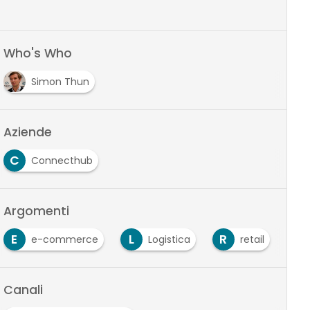
Who's Who
Simon Thun
Aziende
C
Connecthub
Argomenti
E
L
R
R
e-commerce
Logistica
retail
Canali