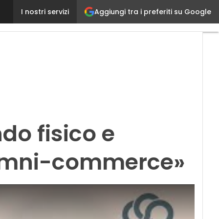
Aggiungi tra i preferiti su Google
ConnectHub, Simon Thun: «Coniugando fisico e dig
I nostri servizi
o fisico e
 l’omni-commerce»