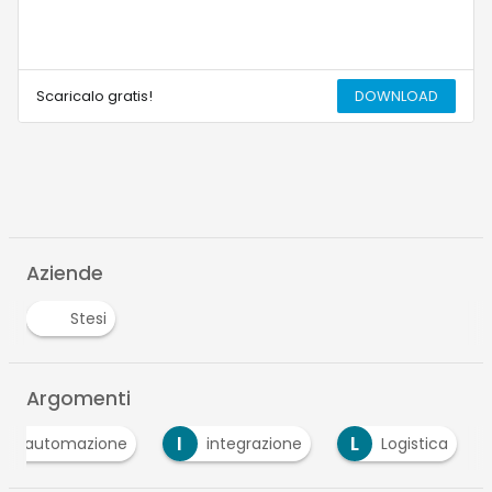
Scaricalo gratis!
DOWNLOAD
Aziende
Stesi
Argomenti
A
I
L
automazione
integrazione
Logistica