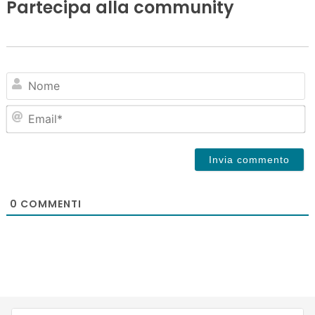
Partecipa alla community
N
Em
0
COMMENTI