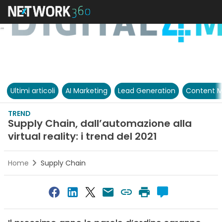
Ultimi articoli
AI Marketing
Lead Generation
Content M
TREND
Supply Chain, dall’automazione alla
virtual reality: i trend del 2021
Home
Supply Chain