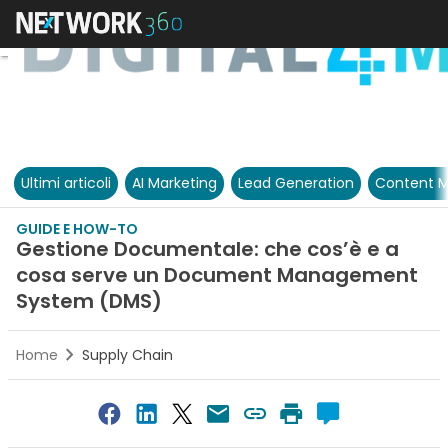
Ultimi articoli
AI Marketing
Lead Generation
Content M
GUIDE E HOW-TO
Gestione Documentale: che cos’è e a
cosa serve un Document Management
System (DMS)
Home
Supply Chain