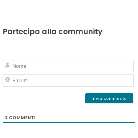
Partecipa alla community
N
Em
0
COMMENTI