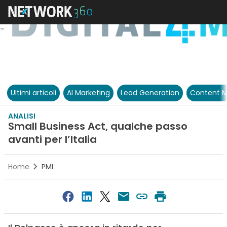
Ultimi articoli
AI Marketing
Lead Generation
Content M
ANALISI
Small Business Act, qualche passo
avanti per l’Italia
Home
PMI