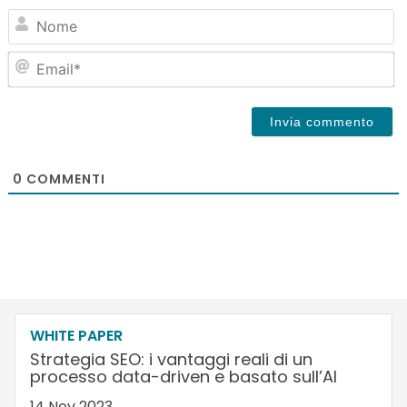
N
Em
0
COMMENTI
WHITE PAPER
Strategia SEO: i vantaggi reali di un
processo data-driven e basato sull’AI
14 Nov 2023