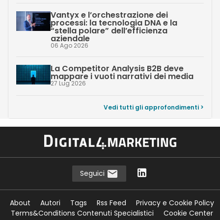
Vantyx e l’orchestrazione dei
processi: la tecnologia DNA e la
“stella polare” dell’efficienza
aziendale
06 Ago 2026
La Competitor Analysis B2B deve
mappare i vuoti narrativi dei media
27 Lug 2026
Vedi tutti gli approfondimenti >
Seguici
About
Autori
Tags
Rss Feed
Privacy e Cookie Policy
Terms&Conditions Contenuti Specialistici
Cookie Center