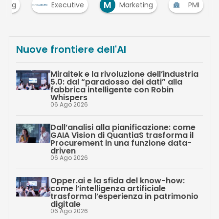
M
ising
Executive
Marketing
PMI
Nuove frontiere dell'AI
Miraitek e la rivoluzione dell’industria
5.0: dal “paradosso dei dati” alla
fabbrica intelligente con Robin
Whispers
06 Ago 2026
Dall’analisi alla pianificazione: come
GAIA Vision di QuantiaS trasforma il
Procurement in una funzione data-
driven
06 Ago 2026
Opper.ai e la sfida del know-how:
come l’intelligenza artificiale
trasforma l’esperienza in patrimonio
digitale
06 Ago 2026