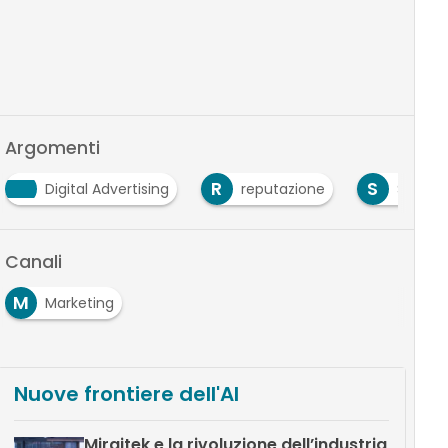
Argomenti
R
S
Digital Advertising
reputazione
SEO
Canali
M
Marketing
Nuove frontiere dell'AI
Miraitek e la rivoluzione dell’industria