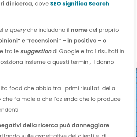
i di ricerca
, dove
SEO significa Search
elle
query
che includono il
nome
del proprio
inioni” e “recensioni” – in positivo – o
se tra le
suggestion
di Google e tra i risultati in
posiziona insieme a questi termini, il danno
o food che abbia tra i primi risultati della
to che fa male o che l’azienda che lo produce
endenti.
i negativi della ricerca può danneggiare
ttando sulle aspettative dei clienti e, di