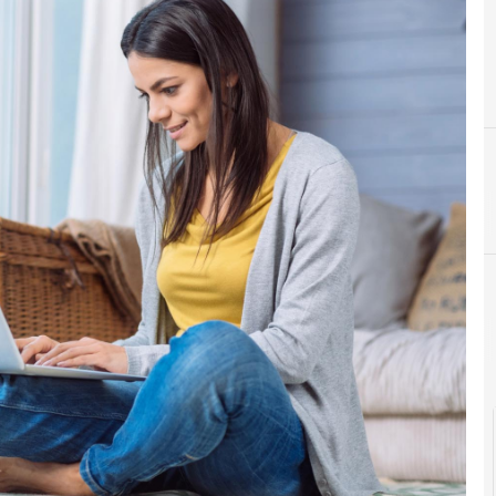
B
brand awareness