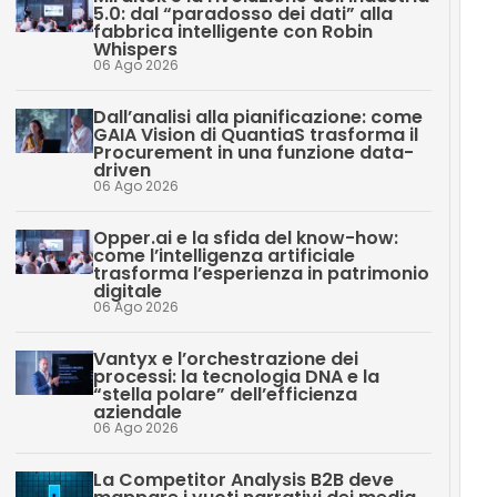
5.0: dal “paradosso dei dati” alla
fabbrica intelligente con Robin
Whispers
06 Ago 2026
Dall’analisi alla pianificazione: come
GAIA Vision di QuantiaS trasforma il
Procurement in una funzione data-
driven
06 Ago 2026
Opper.ai e la sfida del know-how:
come l’intelligenza artificiale
trasforma l’esperienza in patrimonio
digitale
06 Ago 2026
Vantyx e l’orchestrazione dei
processi: la tecnologia DNA e la
“stella polare” dell’efficienza
aziendale
06 Ago 2026
La Competitor Analysis B2B deve