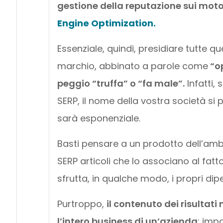
gestione della reputazione sui motor
Engine Optimization.
Essenziale, quindi, presidiare tutte qu
marchio, abbinato a parole come
“op
peggio “truffa” o “fa male”.
Infatti, 
SERP, il nome della vostra società si 
sarà esponenziale.
Basti pensare a un prodotto dell’ambit
SERP articoli che lo associano al fat
sfrutta, in qualche modo, i propri dip
Purtroppo,
il contenuto dei risultat
l’intero business di un’azienda
: impa