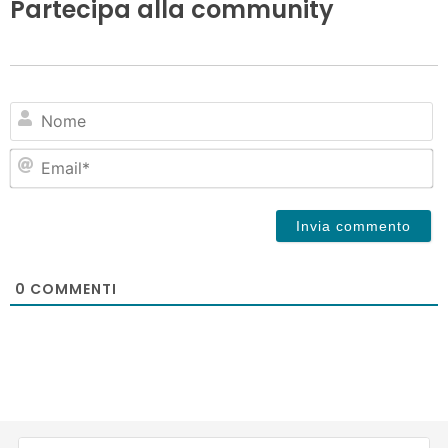
Partecipa alla community
N
Em
0
COMMENTI