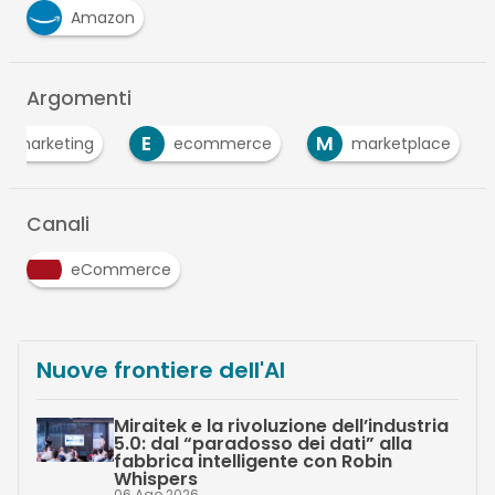
Amazon
Argomenti
E
M
tal marketing
ecommerce
marketplace
Canali
eCommerce
Nuove frontiere dell'AI
Miraitek e la rivoluzione dell’industria
5.0: dal “paradosso dei dati” alla
fabbrica intelligente con Robin
Whispers
06 Ago 2026