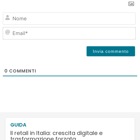
N
Em
0
COMMENTI
GUIDA
Il retail in Italia: crescita digitale e
trasformazione forzata