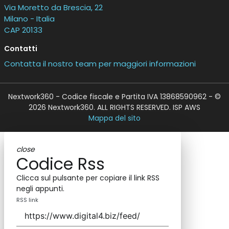
Via Moretto da Brescia, 22
Milano - Italia
CAP 20133
Contatti
Contatta il nostro team per maggiori informazioni
Nextwork360 - Codice fiscale e Partita IVA 13868590962 - ©
2026 Nextwork360. ALL RIGHTS RESERVED. ISP AWS
Mappa del sito
close
Codice Rss
Clicca sul pulsante per copiare il link RSS
negli appunti.
RSS link