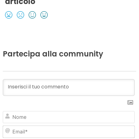
articolo
Partecipa alla community
N
Em