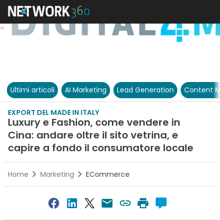
Ultimi articoli
AI Marketing
Lead Generation
Content M
EXPORT DEL MADE IN ITALY
Luxury e Fashion, come vendere in
Cina: andare oltre il sito vetrina, e
capire a fondo il consumatore locale
Home
Marketing
ECommerce