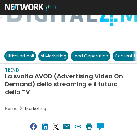
Ultimi articoli
AI Marketing
Lead Generation
Content M
TREND
La svolta AVOD (Advertising Video On
Demand) dello streaming e il futuro
della TV
Home
Marketing