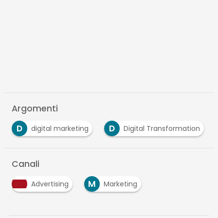
Argomenti
D
S
keting
Digital Transformation
streaming
Canali
M
Advertising
Marketing