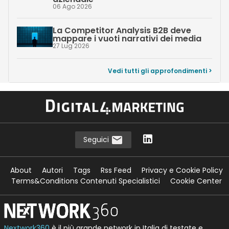
06 Ago 2026
La Competitor Analysis B2B deve
mappare i vuoti narrativi dei media
27 Lug 2026
Vedi tutti gli approfondimenti >
Seguici
About
Autori
Tags
Rss Feed
Privacy e Cookie Policy
Terms&Conditions Contenuti Specialistici
Cookie Center
Nextwork360
è il più grande network in Italia di testate e