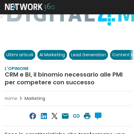
Ultimi articoli
AI Marketing
Lead Generation
Content M
L'OPINIONE
CRM e BI, il binomio necessario alle PMI
per competere con successo
Home
Marketing