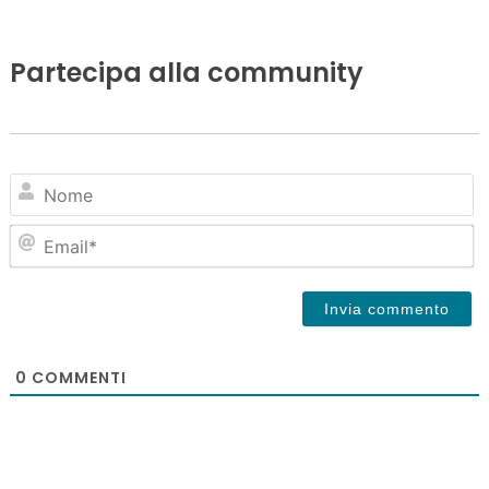
Partecipa alla community
N
Em
0
COMMENTI