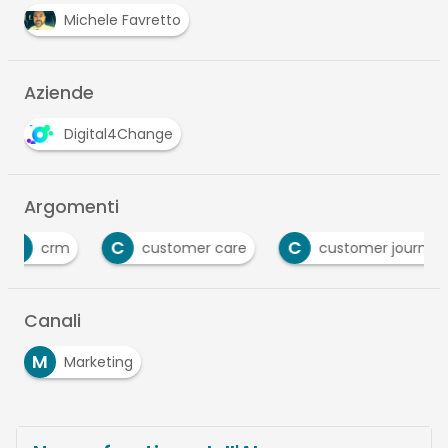
Michele Favretto
Aziende
Digital4Change
Argomenti
C
C
customer care
customer journey
P
Canali
M
Marketing