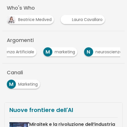
Who's Who
Beatrice Medved
Laura Cavallaro
Argomenti
M
N
enza Artificiale
marketing
neuroscienze
Canali
M
Marketing
Nuove frontiere dell'AI
Miraitek e la rivoluzione dell’industria