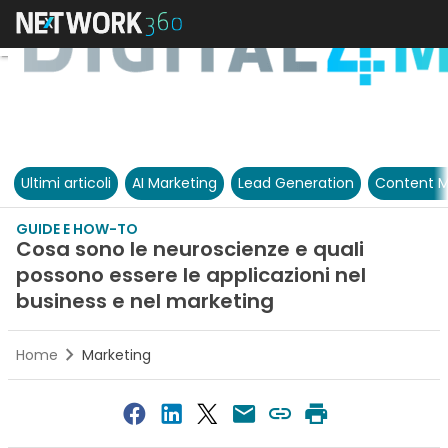
Ultimi articoli
AI Marketing
Lead Generation
Content M
GUIDE E HOW-TO
Cosa sono le neuroscienze e quali
possono essere le applicazioni nel
business e nel marketing
Home
Marketing