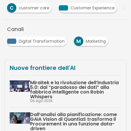
S
 care
Customer Experience
sostenibilià
Canali
M
Digital Transformation
Marketing
Nuove frontiere dell'AI
Miraitek e la rivoluzione dell’industria
5.0: dal “paradosso dei dati” alla
fabbrica intelligente con Robin
Whispers
06 Ago 2026
Dall’analisi alla pianificazione: come
GAIA Vision di QuantiaS trasforma il
Procurement in una funzione data-
driven