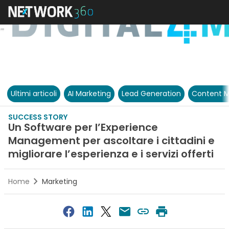
Ultimi articoli
AI Marketing
Lead Generation
Content M
SUCCESS STORY
Un Software per l’Experience
Management per ascoltare i cittadini e
migliorare l’esperienza e i servizi offerti
Home
Marketing