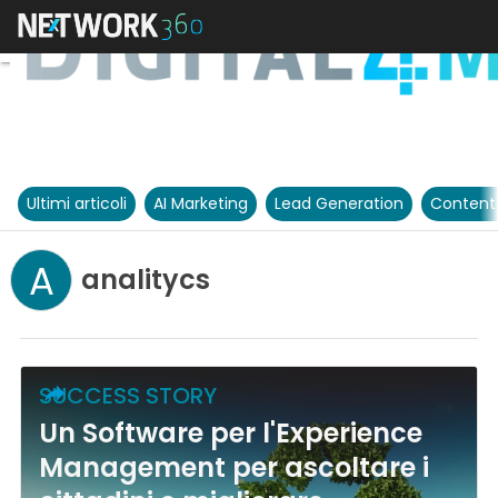
Ultimi articoli
AI Marketing
Lead Generation
Content
A
analitycs
SUCCESS STORY
Un Software per l'Experience
Management per ascoltare i