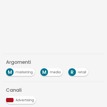
Argomenti
M
M
R
marketing
media
retail
Canali
Advertising