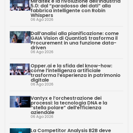
Miraitek e la rivoluzione dell’industria
5.0: dal “paradosso dei dati” alla
fabbrica intelligente con Robin
Whispers
06 Ago 2026
Dall’analisi alla pianificazione: come
GAIA Vision di QuantiaS trasforma il
Procurement in una funzione data-
driven
06 Ago 2026
Opper.ai e la sfida del know-how:
come l’intelligenza artificiale
trasforma l’esperienza in patrimonio
digitale
06 Ago 2026
Vantyx e l’orchestrazione dei
processi: la tecnologia DNA e la
“stella polare” dell’efficienza
aziendale
06 Ago 2026
La Competitor Analysis B2B deve