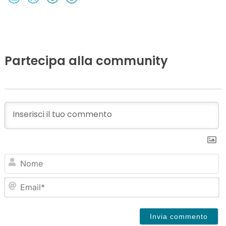
Partecipa alla community
N
Em