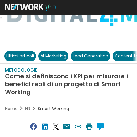
Ultimi articoli
AI Marketing
Lead Generation
Content M
METODOLOGIE
Come si definiscono i KPI per misurare i
benefici reali di un progetto di Smart
Working
Home
HR
Smart Working