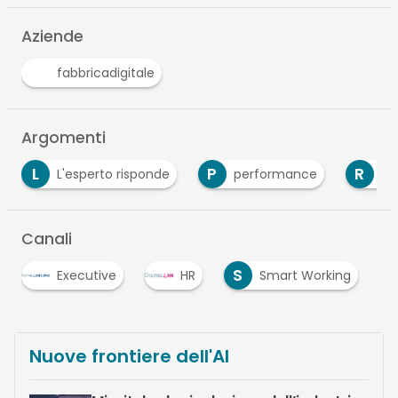
Aziende
fabbricadigitale
Argomenti
P
R
S
performance
risorse umane
Smart
Canali
S
Executive
HR
Smart Working
Nuove frontiere dell'AI