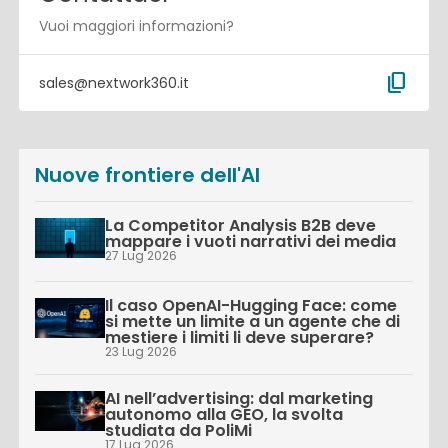
Vuoi maggiori informazioni?
content_copy
sales@nextwork360.it
Nuove frontiere dell'AI
La Competitor Analysis B2B deve
mappare i vuoti narrativi dei media
27 Lug 2026
Il caso OpenAI-Hugging Face: come
si mette un limite a un agente che di
mestiere i limiti li deve superare?
23 Lug 2026
AI nell’advertising: dal marketing
autonomo alla GEO, la svolta
studiata da PoliMi
17 Lug 2026