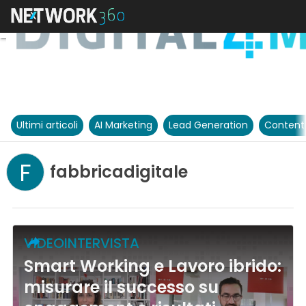
Ultimi articoli
AI Marketing
Lead Generation
Content
F
fabbricadigitale
VIDEOINTERVISTA
Smart Working e Lavoro ibrido:
misurare il successo su