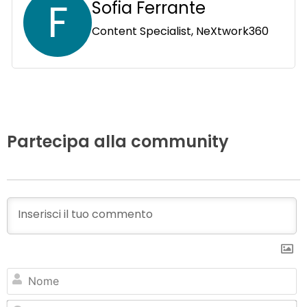
F
Sofia Ferrante
Content Specialist, NeXtwork360
Partecipa alla community
N
Em