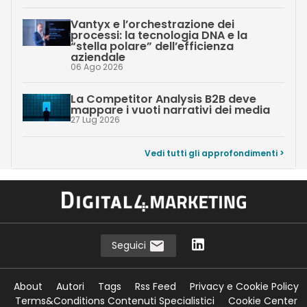
Vantyx e l’orchestrazione dei
processi: la tecnologia DNA e la
“stella polare” dell’efficienza
aziendale
06 Ago 2026
La Competitor Analysis B2B deve
mappare i vuoti narrativi dei media
27 Lug 2026
Vedi tutti gli approfondimenti >
Seguici
About
Autori
Tags
Rss Feed
Privacy e Cookie Policy
Terms&Conditions Contenuti Specialistici
Cookie Center