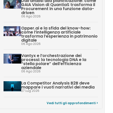
Dall’analisi alla pianificazione: come
GAIA Vision di QuantiaS trasforma il
Procurement in una funzione data-
driven
06 Ago 2026
Opper.ai e la sfida del know-how:
come l’intelligenza artificiale
trasforma l’esperienza in patrimonio
digitale
06 Ago 2026
Vantyx e l’orchestrazione dei
processi: la tecnologia DNA e la
“stella polare” dell’efficienza
aziendale
06 Ago 2026
La Competitor Analysis B2B deve
mappare i vuoti narrativi dei media
27 Lug 2026
Vedi tutti gli approfondimenti >