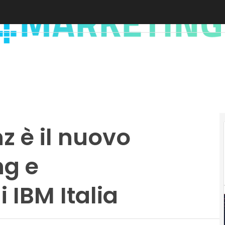
z è il nuovo
ng e
 IBM Italia