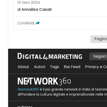
10 Gen 2024
di
Annalisa Casali
Condividi
Pagina
Seguic
About
Autori
Tags
Rss Feed
Privacy e C
Nextwork360
è il più grande network in Italia di testa
diffondere la cultura digitale e imprenditoriale nelle 