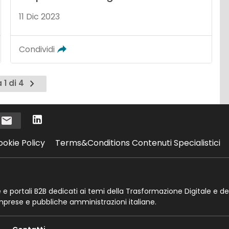
11 Dic 2023
Condividi
Pagina
 1 di 4
successiva
i
ookie Policy
Terms&Conditions Contenuti Specialistici
te e portali B2B dedicati ai temi della Trasformazione Digitale e de
imprese e pubbliche amministrazioni italiane.