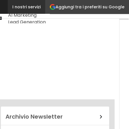
Linkedin
Aggiungi tra i preferiti su Google
I nostri servizi
Ultimi articoli
Youtube-
AI Marketing
play
Email
Lead Generation
Content
Marketing
Martech &
Salestech
Archivio Newsletter