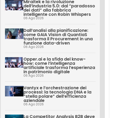
Miraitek e la rivoluzione
dell’industria 5.0: dal “paradosso
dei dati” alla fabbrica
intelligente con Robin Whispers
06 Ago 2026
Dall’analisi alla pianificazione:
come GAIA Vision di QuantiaS
trasforma il Procurement in una
funzione data-driven
06 Ago 2026
Opper.ai e la sfida del know-
how: come l’intelligenza
artificiale trasforma l’esperienza
in patrimonio digitale
06 Ago 2026
Vantyx e l’orchestrazione dei
processi: la tecnologia DNA e la
“stella polare” dell’efficienza
aziendale
06 Ago 2026
La Competitor Analysis B2B deve