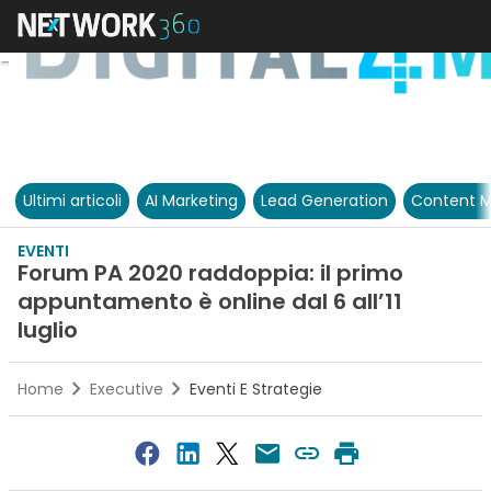
Ultimi articoli
AI Marketing
Lead Generation
Content M
EVENTI
Forum PA 2020 raddoppia: il primo
appuntamento è online dal 6 all’11
luglio
Home
Executive
Eventi E Strategie