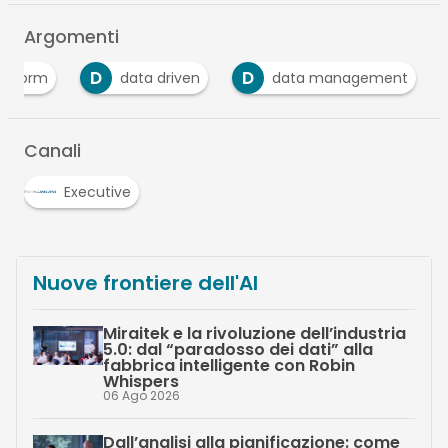
Argomenti
D
D
latform
data driven
data management
Canali
Executive
Nuove frontiere dell'AI
Miraitek e la rivoluzione dell’industria
5.0: dal “paradosso dei dati” alla
fabbrica intelligente con Robin
Whispers
06 Ago 2026
Dall’analisi alla pianificazione: come