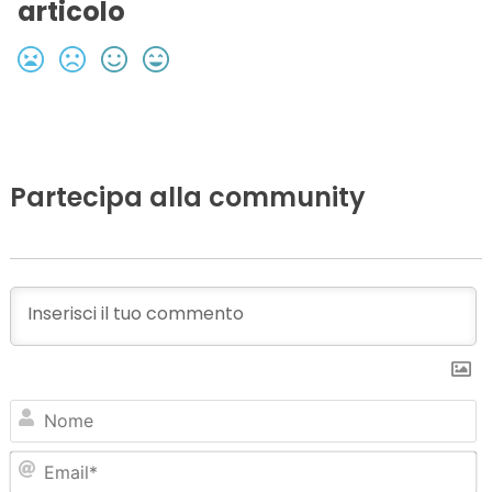
articolo
Partecipa alla community
N
Em