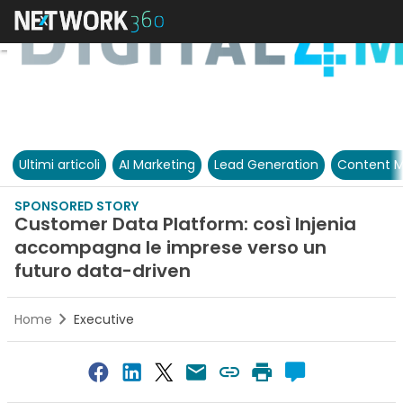
Ultimi articoli
AI Marketing
Lead Generation
Content M
SPONSORED STORY
Customer Data Platform: così Injenia
accompagna le imprese verso un
futuro data-driven
Home
Executive