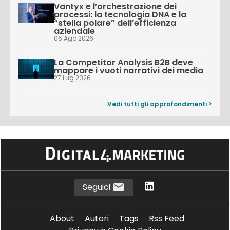
Vantyx e l’orchestrazione dei
processi: la tecnologia DNA e la
“stella polare” dell’efficienza
aziendale
06 Ago 2026
La Competitor Analysis B2B deve
mappare i vuoti narrativi dei media
27 Lug 2026
Vedi tutti gli approfondimenti >
Seguici
About
Autori
Tags
Rss Feed