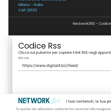
Milano - Italia
CAP 20133
Nextwork360 - Codice 
Codice Rss
Clicca sul pulsante per copiare il link RSS negli appunti
RSS link
I tuoi contenuti, la tua pr
Codice Rss
Su questo sito utilizziamo cookie tecnici necessari alla navigazion
Clicca sul pulsante per copiare il link RSS negli appunti