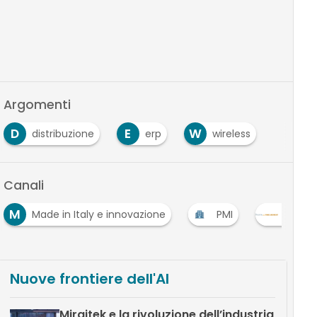
Argomenti
D
E
W
distribuzione
erp
wireless
Canali
M
Made in Italy e innovazione
PMI
Procu
Nuove frontiere dell'AI
Miraitek e la rivoluzione dell’industria