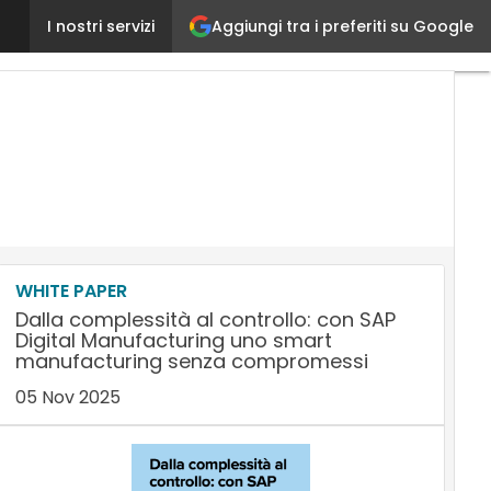
Aggiungi tra i preferiti su Google
Caterline innova la gestione della distribuzione
I nostri servizi
Ultimi
artico
AI
Marke
Lead
Gene
Cont
Marke
Mart
&
Sales
WHITE PAPER
Dalla complessità al controllo: con SAP
Digital Manufacturing uno smart
manufacturing senza compromessi
05 Nov 2025