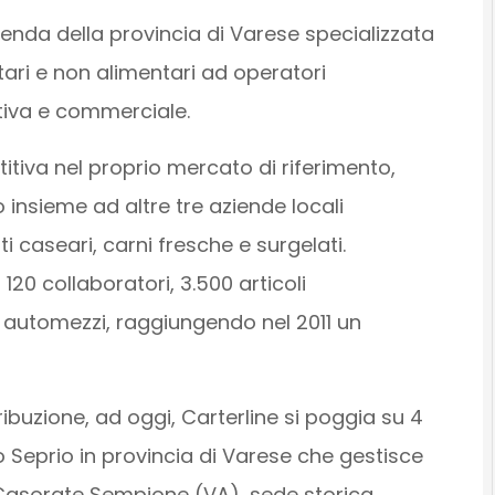
ienda della provincia di Varese specializzata
ntari e non alimentari ad operatori
ttiva e commerciale.
tiva nel proprio mercato di riferimento,
o insieme ad altre tre aziende locali
ti caseari, carni fresche e surgelati.
120 collaboratori, 3.500 articoli
0 automezzi, raggiungendo nel 2011 un
tribuzione, ad oggi, Carterline si poggia su 4
o Seprio in provincia di Varese che gestisce
 di Casorate Sempione (VA), sede storica