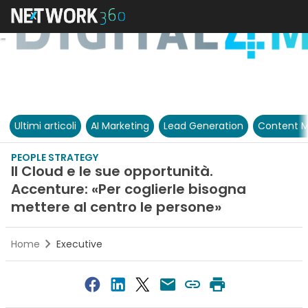
Ultimi articoli
AI Marketing
Lead Generation
Content M
PEOPLE STRATEGY
Il Cloud e le sue opportunità.
Accenture: «Per coglierle bisogna
mettere al centro le persone»
Home
Executive