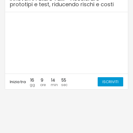
prototipi e test, riducendo rischi e costi
16
9
14
55
Inizia tra
ISCRIVITI