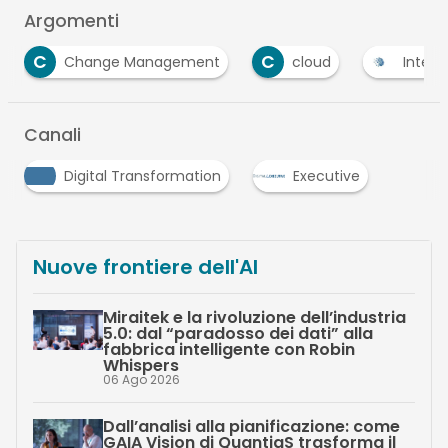
Argomenti
C
I
cloud
Intelligenza Artificiale
interne
Canali
Digital Transformation
Executive
Nuove frontiere dell'AI
Miraitek e la rivoluzione dell’industria
5.0: dal “paradosso dei dati” alla
fabbrica intelligente con Robin
Whispers
06 Ago 2026
Dall’analisi alla pianificazione: come
GAIA Vision di QuantiaS trasforma il