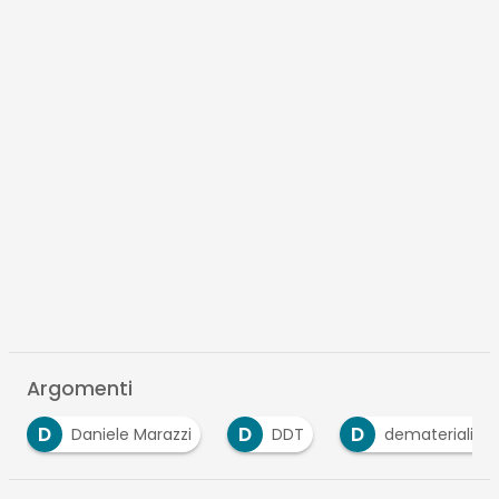
Argomenti
D
D
D
Daniele Marazzi
DDT
dematerializz