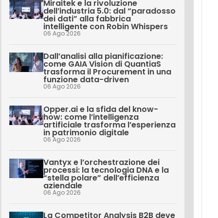
Miraitek e la rivoluzione
dell’industria 5.0: dal “paradosso
dei dati” alla fabbrica
intelligente con Robin Whispers
06 Ago 2026
Dall’analisi alla pianificazione:
come GAIA Vision di QuantiaS
trasforma il Procurement in una
funzione data-driven
06 Ago 2026
Opper.ai e la sfida del know-
how: come l’intelligenza
artificiale trasforma l’esperienza
in patrimonio digitale
06 Ago 2026
Vantyx e l’orchestrazione dei
processi: la tecnologia DNA e la
“stella polare” dell’efficienza
aziendale
06 Ago 2026
La Competitor Analysis B2B deve