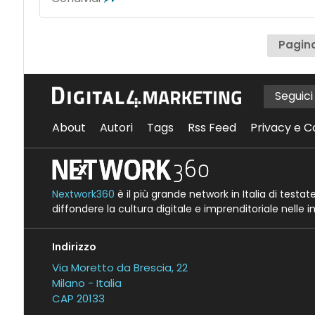
Pagina
Seguic
About
Autori
Tags
Rss Feed
Privacy e C
Nextwork360
è il più grande network in Italia di testa
diffondere la cultura digitale e imprenditoriale nelle 
Indirizzo
Via Moretto da Brescia, 22
Milano - Italia
CAP 20133