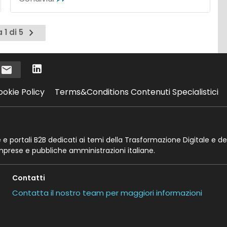
Pagina
 1 di 5
successiva
i
ookie Policy
Terms&Conditions Contenuti Specialistici
te e portali B2B dedicati ai temi della Trasformazione Digitale e de
imprese e pubbliche amministrazioni italiane.
Contatti
Contatta il nostro team per maggiori informazioni