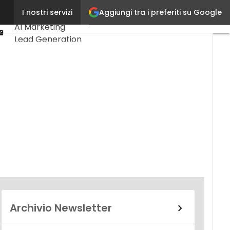
Linkedin
Aggiungi tra i preferiti su Google
I nostri servizi
Ultimi articoli
Youtube-
AI Marketing
play
Email
Lead Generation
Content
Marketing
Martech &
Salestech
Archivio Newsletter