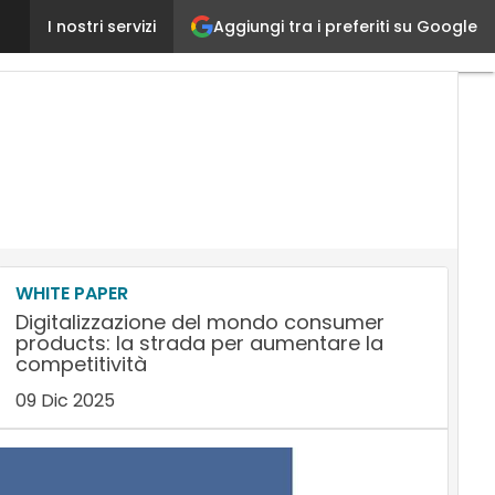
Aggiungi tra i preferiti su Google
Le supply chain nell’era post-global: più locali e p
I nostri servizi
WHITE PAPER
Digitalizzazione del mondo consumer
products: la strada per aumentare la
competitività
09 Dic 2025