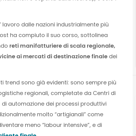
 lavoro dalle nazioni industrialmente più
st ha compiuto il suo corso, sottolinea
ando
reti manifatturiere di scala regionale,
cine ai mercati di destinazione finale
dei
ti trend sono già evidenti: sono sempre più
ogistiche regionali, completate da Centri di
so di automazione dei processi produttivi
adizionalmente molto “artigianali” come
iventare meno “labour intensive”, e di
cliente finale
.