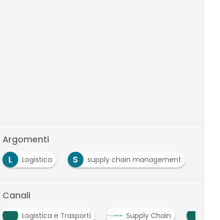
Argomenti
L
S
Logistica
supply chain management
Canali
Logistica e Trasporti
Supply Chain
Sup