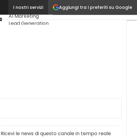
Linkedin
Aggiungi tra i preferiti su Google
I nostri servizi
Ultimi articoli
Youtube-
AI Marketing
play
Email
Lead Generation
Content
Marketing
Martech &
Salestech
Ricevi le news di questo canale in tempo reale