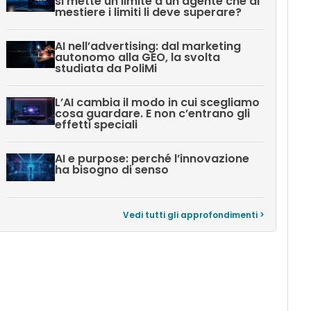
si mette un limite a un agente che di
mestiere i limiti li deve superare?
AI nell’advertising: dal marketing
autonomo alla GEO, la svolta
studiata da PoliMi
L’AI cambia il modo in cui scegliamo
cosa guardare. E non c’entrano gli
effetti speciali
AI e purpose: perché l’innovazione
ha bisogno di senso
Vedi tutti gli approfondimenti >