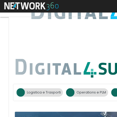
Menu
Logistica e Trasporti
Operations e PLM