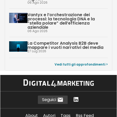
06 Ago 2026
Vantyx e l’orchestrazione dei
processi: la tecnologia DNA e la
“stella polare” dell’efficienza
aziendale
06 Ago 2026
La Competitor Analysis B2B deve
mappare i vuoti narrativi dei media
27 Lug 2026
Vedi tutti gli approfondimenti >
Seguici
About
Autori
Tags
Rss Feed