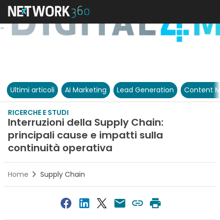
Ultimi articoli
AI Marketing
Lead Generation
Content M
RICERCHE E STUDI
Interruzioni della Supply Chain:
principali cause e impatti sulla
continuità operativa
Home
Supply Chain