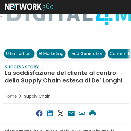
Ultimi articoli
AI Marketing
Lead Generation
Content M
SUCCESS STORY
La soddisfazione del cliente al centro
della Supply Chain estesa di De’ Longhi
Home
Supply Chain