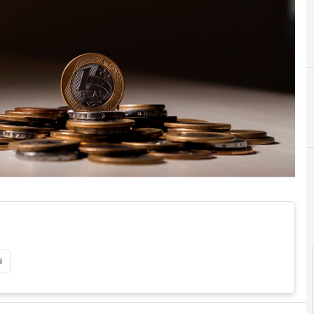
E
eprocuremen
Ciclo dell'ordine
i