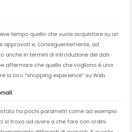
 breve tempo quello che vuole acquistare su un
tore approvati e, conseguentemente, ad
zo anche in termini di introduzione dei dati
bbe affermare che quello che vogliono è una
re la loro “shopping experience” su Web.
onali
uistato ha pochi parametri come ad esempio
i ci si trova ad avere a che fare con ordini
remamente differenti di acquisti. A queste