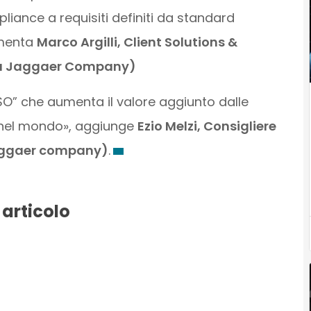
liance a requisiti definiti da standard
mmenta
Marco Argilli, Client Solutions &
 (a Jaggaer Company)
SO” che aumenta il valore aggiunto dalle
i nel mondo», aggiunge
Ezio Melzi, Consigliere
Jaggaer company)
.
 articolo