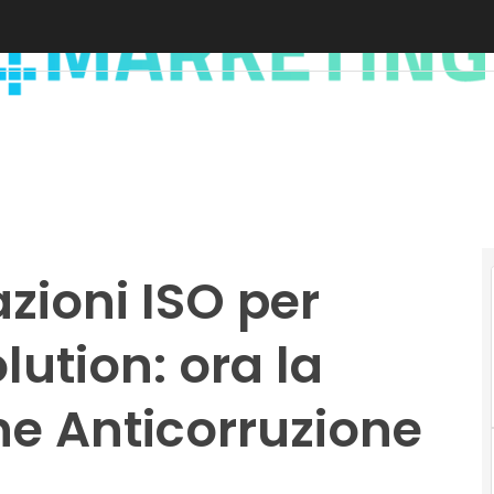
azioni ISO per
ution: ora la
he Anticorruzione