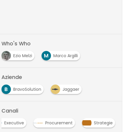
Who's Who
M
Ezio Melzi
Marco Argilli
Aziende
B
BravoSolution
Jaggaer
Canali
Executive
Procurement
Strategie