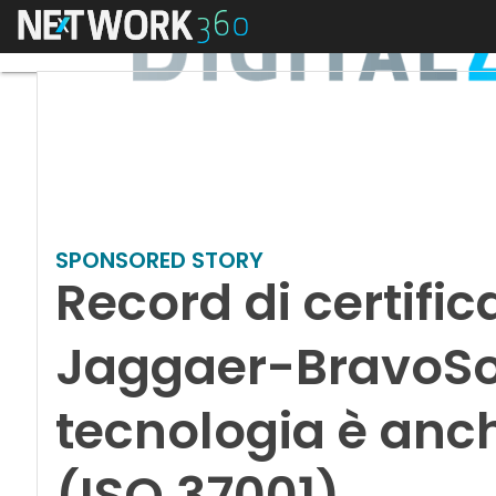
Menu
SPONSORED STORY
Record di certific
Jaggaer-BravoSol
tecnologia è anc
(ISO 37001)