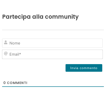
Partecipa alla community
N
Em
0
COMMENTI