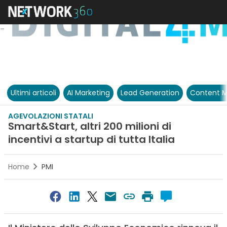
Ultimi articoli
AI Marketing
Lead Generation
Content M
AGEVOLAZIONI STATALI
Smart&Start, altri 200 milioni di
incentivi a startup di tutta Italia
Home
PMI