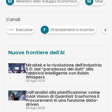
M
S
ppo Economico
Mise
PMI
startup
Canali
F
Executive
Finanziamenti e incentivi
PMI
Nuove frontiere dell'AI
Miraitek e la rivoluzione dell’industria
5.0: dal “paradosso dei dati” alla
fabbrica intelligente con Robin
Whispers
06 Ago 2026
Dall’analisi alla pianificazione: come
GAIA Vision di QuantiaS trasforma il
Procurement in una funzione data-
driven
06 Ago 2026