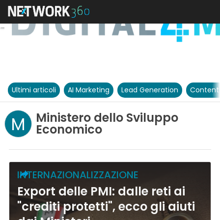
Ultimi articoli
AI Marketing
Lead Generation
Content
Ministero dello Sviluppo
M
Economico
INTERNAZIONALIZZAZIONE
Export delle PMI: dalle reti ai
"crediti protetti", ecco gli aiuti