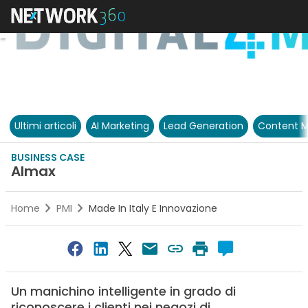
Ultimi articoli
AI Marketing
Lead Generation
Content M
BUSINESS CASE
Almax
Home
PMI
Made In Italy E Innovazione
Un manichino intelligente in grado di
riconoscere i clienti nei negozi di