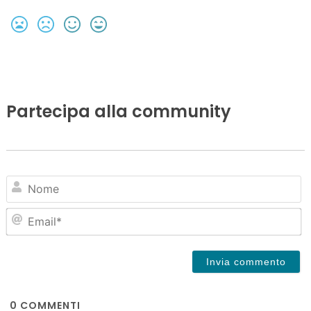
Partecipa alla community
N
Em
0
COMMENTI