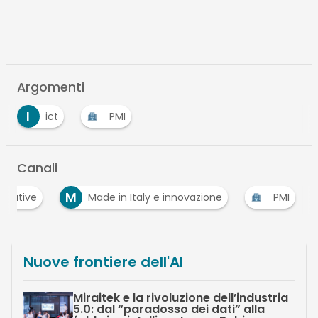
Argomenti
I
ict
PMI
Canali
M
ecutive
Made in Italy e innovazione
PMI
Nuove frontiere dell'AI
Miraitek e la rivoluzione dell’industria
5.0: dal “paradosso dei dati” alla